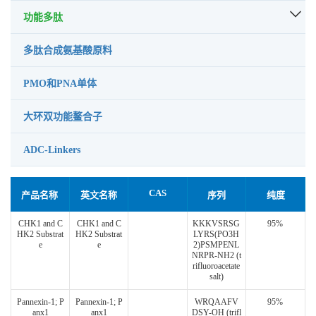
功能多肽
多肽合成氨基酸原料
PMO和PNA单体
大环双功能鳌合子
ADC-Linkers
CAS
产品名称
英文名称
序列
纯度
CHK1 and C
CHK1 and C
KKKVSRSG
95%
HK2 Substrat
HK2 Substrat
LYRS(PO3H
e
e
2)PSMPENL
NRPR-NH2 (t
rifluoroacetate
salt)
Pannexin-1; P
Pannexin-1; P
WRQAAFV
95%
anx1
anx1
DSY-OH (trifl