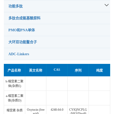
功能多肽
多肽合成氨基酸原料
PMO和PNA单体
大环双功能鳌合子
ADC-Linkers
CAS
产品名称
英文名称
序列
纯度
b-缩宫素二聚
体(杂质E)
a-缩宫素二聚
体(杂质D)
Oxytocin (free
4248-64-0
CYIQNCPLG
缩宫素 杂质
acid)
-NH2(Disulfi