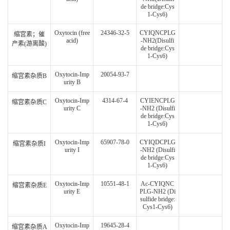
de bridge:Cys
1-Cys6)
Oxytocin (free
24346-32-5
CYIQNCPLG
缩宫素；催
acid)
-NH2(Disulfi
产素(游离酸)
de bridge:Cys
1-Cys6)
Oxytocin-Imp
20054-93-7
缩宫素杂质B
urity B
Oxytocin-Imp
4314-67-4
CYIENCPLG
缩宫素杂质C
urity C
-NH2 (Disulfi
de bridge:Cys
1-Cys6)
Oxytocin-Imp
65907-78-0
CYIQDCPLG
缩宫素杂质I
urity I
-NH2 (Disulfi
de bridge:Cys
1-Cys6)
Oxytocin-Imp
10551-48-1
Ac-CYIQNC
缩宫素杂质E
urity E
PLG-NH2 (Di
sulfide bridge:
Cys1-Cys6)
Oxytocin-Imp
19645-28-4
缩宫素杂质A