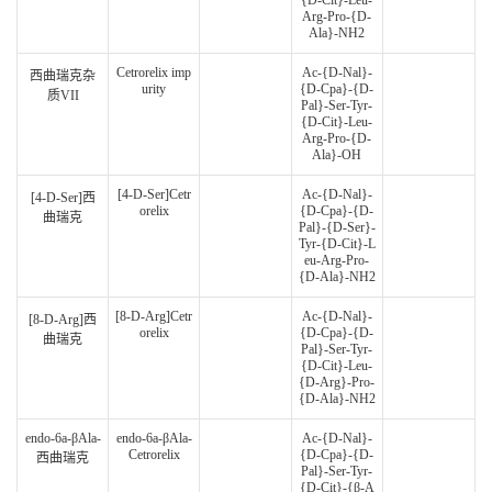
{D-Cit}-Leu-
Arg-Pro-{D-
Ala}-NH2
Cetrorelix imp
Ac-{D-Nal}-
西曲瑞克杂
urity
{D-Cpa}-{D-
质VII
Pal}‐Ser‐Tyr‐
{D-Cit}‐Leu‐
Arg‐Pro‐{D-
Ala}‐OH
[4-D-Ser]Cetr
Ac-{D-Nal}-
[4-D-Ser]西
orelix
{D-Cpa}-{D-
曲瑞克
Pal}-{D-Ser}-
Tyr-{D-Cit}-L
eu-Arg-Pro-
{D-Ala}-NH2
[8-D-Arg]Cetr
Ac-{D-Nal}-
[8-D-Arg]西
orelix
{D-Cpa}-{D-
曲瑞克
Pal}-Ser-Tyr-
{D-Cit}-Leu-
{D-Arg}-Pro-
{D-Ala}-NH2
endo-6a-βAla-
endo-6a-βAla-
Ac-{D-Nal}-
Cetrorelix
{D-Cpa}-{D-
西曲瑞克
Pal}-Ser-Tyr-
{D-Cit}-{β-A