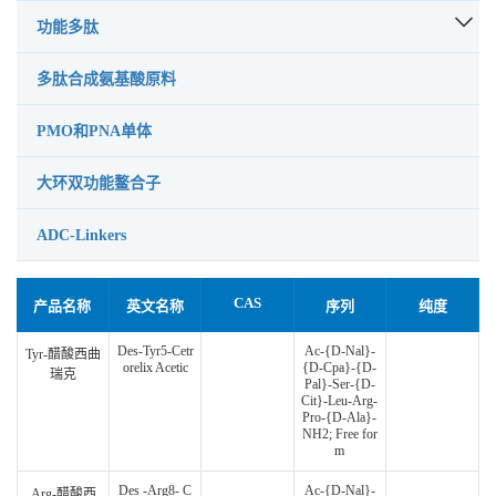
功能多肽
多肽合成氨基酸原料
PMO和PNA单体
大环双功能鳌合子
ADC-Linkers
CAS
产品名称
英文名称
序列
纯度
Des-Tyr5-Cetr
Ac-{D-Nal}-
Tyr-醋酸西曲
orelix Acetic
{D-Cpa}-{D-
瑞克
Pal}-Ser-{D-
Cit}-Leu-Arg-
Pro-{D-Ala}-
NH2; Free for
m
Des -Arg8- C
Ac-{D-Nal}-
Arg-醋酸西