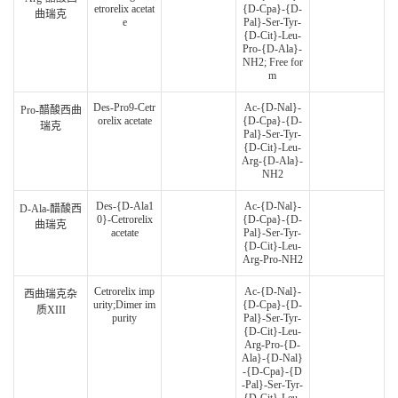
etrorelix acetat
{D-Cpa}-{D-
曲瑞克
e
Pal}-Ser-Tyr-
{D-Cit}-Leu-
Pro-{D-Ala}-
NH2; Free for
m
Des-Pro9-Cetr
Ac-{D-Nal}-
Pro-醋酸西曲
orelix acetate
{D-Cpa}-{D-
瑞克
Pal}-Ser-Tyr-
{D-Cit}-Leu-
Arg-{D-Ala}-
NH2
Des-{D-Ala1
Ac-{D-Nal}-
D-Ala-醋酸西
0}-Cetrorelix
{D-Cpa}-{D-
曲瑞克
acetate
Pal}-Ser-Tyr-
{D-Cit}-Leu-
Arg-Pro-NH2
Cetrorelix imp
Ac-{D-Nal}-
西曲瑞克杂
urity;Dimer im
{D-Cpa}-{D-
质XIII
purity
Pal}-Ser-Tyr-
{D-Cit}-Leu-
Arg-Pro-{D-
Ala}-{D-Nal}
-{D-Cpa}-{D
-Pal}-Ser-Tyr-