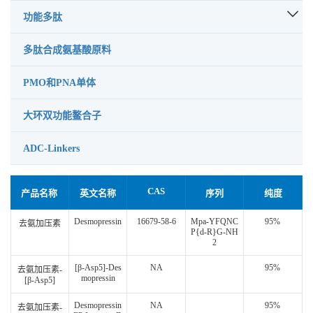
功能多肽
多肽合成氨基酸原料
PMO和PNA单体
大环双功能鳌合子
ADC-Linkers
CAS
产品名称
英文名称
序列
纯度
Desmopressin
16679-58-6
Mpa-YFQNC
95%
去氨加压素
P{d-R}G-NH
2
[β-Asp5]-Des
NA
95%
去氨加压素-
mopressin
[β-Asp5]
Desmopressin
NA
95%
去氨加压素-