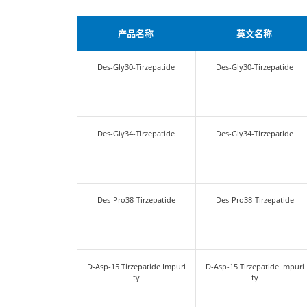
产品名称
英
Des-Gly30-Tirzepatide
Des-Gly3
Des-Gly34-Tirzepatide
Des-Gly3