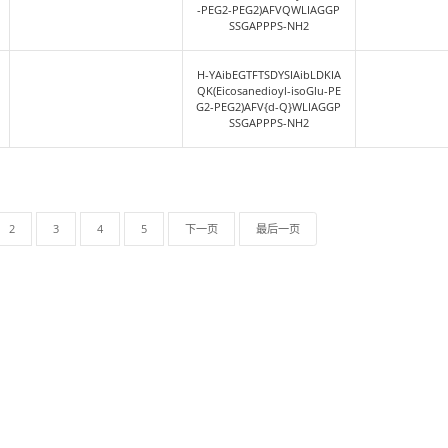
APP
4-Tirzepatide
H-YAibETFTS
K(Eicosanedi
2-PEG2)AFV
PPP
2-Tirzepatide
H-YEGTFTSDY
(Eicosanedioy
PEG2)AFVQW
PPS
-Tirzepatide
H-YAibEGTFT
{d-Q}K(Eicosa
-PEG2-PEG2
SSGAP
-Tirzepatide
H-YAibEGTFT