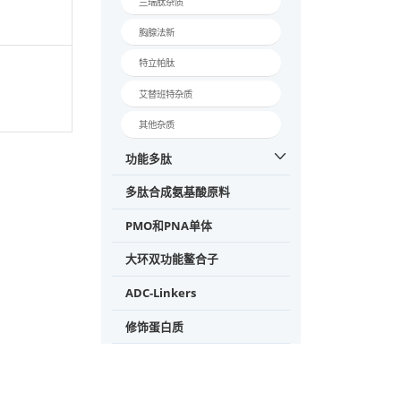
PS-OH
艾塞
DYSIAibLDKIAQ
胰高
oyl-isoGlu-PEG
QWLIAGGPSSGA
替可
S-NH2
戈那
SIAibLDKIAQK
l-isoGlu-PEG2-
戈舍
LIAGGPSSGAP
-NH2
组氨
西曲
SDYSIAibLDKIA
nedioyl-isoGlu
兰瑞
)AFVQWLIAGGP
PPS-NH2
胸腺
特立
SDYSIAibLDKIA