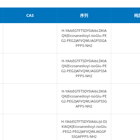
文名称
CAS
0-Tirzepatide
H-YAibEGTFT
QK(Eicosaned
G2-PEG2)AF
PPP
4-Tirzepatide
H-YAibEGTFT
QK(Eicosaned
G2-PEG2)AF
PPP