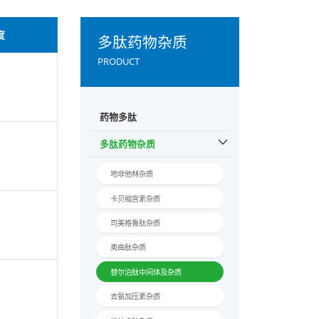
序列
纯度
多
PROD
SDYSIAibLDKIA
ioyl-isoGlu-PE
VQWLIAGPSSGA
S-NH2
药物多
SDYSIAibLDKIA
多肽药
ioyl-isoGlu-PE
VQWLIAGGPSSA
S-NH2
地非