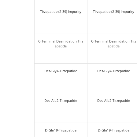
Des-Pro38-Tirzepatide
Des-Pro3
D-Asp-15 Tirzepatide Impuri
D-Asp-15 Ti
ty
Tirzepatide (2-39) Impurity
Tirzepatid
C-Terminal Deamidation Tirz
C-Terminal 
epatide
e