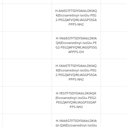
8-Tirzepatide
H-YAibEGTFT
QK(Eicosaned
G2-PEG2)AF
APP
rzepatide Impuri
H-YAibEGTFTS
ty
KIAQK(Eicosa
-PEG2-PEG2
SSGAP
e (2-39) Impurity
H-AibEGTFTS
K(Eicosanedi
2-PEG2)AFV
PPP
Deamidation Tirz
H-YAibEGTFT
patide
QK(Eicosaned
G2-PEG2)AF