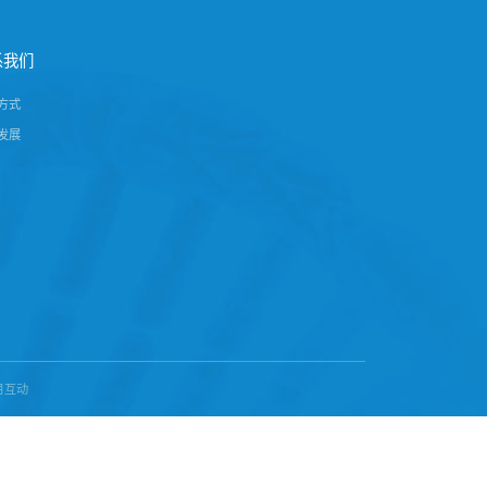
ioyl-isoGlu-PE
艾替
{d-Q}WLIAGGP
PPS-NH2
其他
功能多
多肽合
后一页
PMO
大环双
ADC-L
修饰蛋