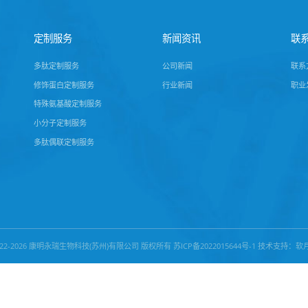
QK(Eicosaned
G2-PEG2)AFV
SSGAP
1条
1
2
3
4
5
下一页
最