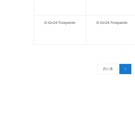
Des-Gly4-Tirzepatide
Des-Gly
Des-Aib2-Tirzepatide
Des-Aib
D-Gln19-Tirzepatide
D-Gln19
D-Gln24-Tirzepatide
D-Gln24