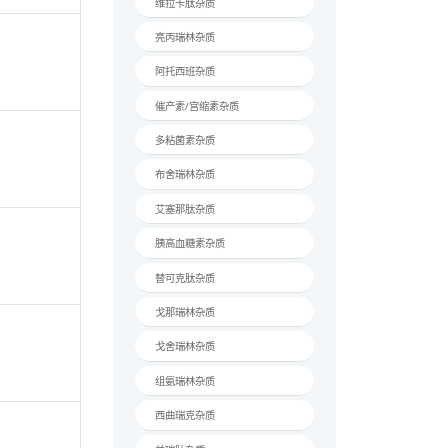
卡贝
SDYSIAibLDKIA
ioyl-isoGlu-PE
司美
VQWLIAGGPSSG
S-NH2
奥曲
替尔
DYSIAibL{d-D}
nedioyl-isoGlu
去氨
)AFVQWLIAGGP
PPS-NH2
维拉
亮丙
DYSIAibLDKIAQ
oyl-isoGlu-PEG
QWLIAGGPSSGA
阿托
S-NH2
催产
SDYSIAibLDKIA
多粘
ioyl-isoGlu-PE
VQWLIAGGPSSG
布舍