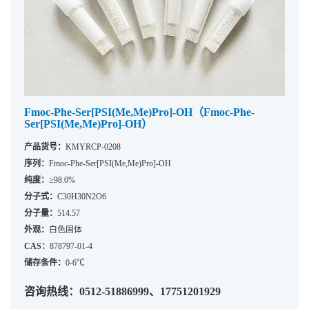
Fmoc-Phe-Ser[PSI(Me,Me)Pro]-OH（Fmoc-Phe-
Ser[PSI(Me,Me)Pro]-OH）
产品货号：
KMYRCP-0208
序列：
Fmoc-Phe-Ser[PSI(Me,Me)Pro]-OH
纯度：
≥98.0%
分子式：
C30H30N2O6
分子量：
514.57
外观：
白色固体
CAS：
878797-01-4
储存条件：
0-6℃
咨询热线：0512-51886999、17751201929