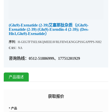
(Glu9)-Exenatide (2-39)艾塞那肽杂质（(Glu9)-
Exenatide (2-39) (Glu9)-Exendin-4 (2-39); (Des-
His1,Glu9)-Exenatide）
序列：
H-GEGTFTSELSKQMEEEAVRLFIEWLKNGGPSSGAPPPS-NH2
CAS：
NA
咨询热线：0512-51886999、17751201929
产品描述
获取报价
*
产品