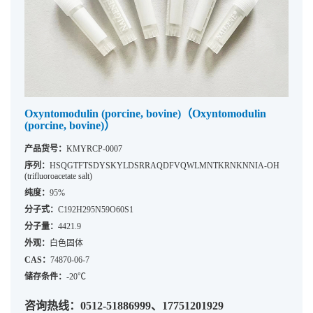
Oxyntomodulin (porcine, bovine)（Oxyntomodulin
(porcine, bovine)）
产品货号：
KMYRCP-0007
序列：
HSQGTFTSDYSKYLDSRRAQDFVQWLMNTKRNKNNIA-OH
(trifluoroacetate salt)
纯度：
95%
分子式：
C192H295N59O60S1
分子量：
4421.9
外观：
白色固体
CAS：
74870-06-7
储存条件：
-20℃
咨询热线：0512-51886999、17751201929